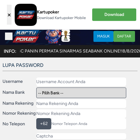
Kartupoker
×
Download
Download Kartupoker Mobile
MASUK
DAFTAR
 JENIUS OCBC PANIN PERMATA SINARMAS SEABANK ONLINE!!
INFO:
8/8/2026
LUPA PASSWORD
Username
Nama Bank
Nama Rekening
Nomor Rekening
No Telepon