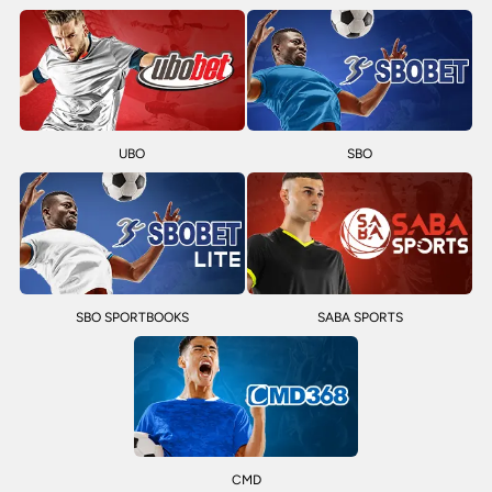
UBO
SBO
SBO SPORTBOOKS
SABA SPORTS
CMD