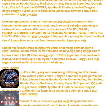
Capsa Susun, Bandar Capsa, Blackjack, Omaha, Super10, Superbull, QQspirit,
Slots, IDNLIVE, Togel dan E-SPORT, sportbook, E-lottery dan MM Tangkas.
Hanya dengan 1 akun di situs kami anda sudah bisa bermain semua fitur
permainan di
.
KARTUPOKER
Kami mengutamakan semua member
kenyamanan dan
KARTUPOKER
kemudahan dalam semua transaksi, untuk itu kami bekerja sama dengan
berbagai bank terkenal di indonesia di antaranya BCA, BSI, BNI, BRI,
CIMBNIAGA, MANDIRI, MAYBANK, MEGA, PERMATA, SINARMAS, PANIN , JENIUS Dan
KOSPIN JASA selain itu
di support oleh perangkat seperti android
KARTUPOKER
dan IOS yang bisa anda mainkan dimanapun dan kapanpun saja.
Raih bonus jutaan setiap minggunya untuk anda yang bermain game
, dalam event ini menentukan siapa yang paling tinggi dalam
KARTUPOKER
turnover dari 1 s/d 10 setiap minggunya, rasakan juga bonus menarik kami
lainnya seperti lucky spin dan mysteri box setiap harinya. Tunggu apa lagi
segera daftarkan diri anda dan raih hadiahnya!
KARTUPOKER
adalah media poker online yang memakai uang asli yang kami sediakan
khusus untuk para pecinta poker online. Dengan beraneka ragam permainan
seperti Texas Poker, Domino Dealer, Bandar Ceme, Ceme Keliling, Dominobet,
Capsa Susun, Bandar Capsa, Blackjack, Omaha, Super10, Superbull, QQspirit,
Slots, IDNLIVE, Togel dan E-SPORT, sportbook, E-lottery dan MM Tangkas.
Hanya dengan 1 akun di situs kami anda sudah bisa bermain semua fitur
permainan di
.
KARTUPOKER
Kami mengutamakan semua member
kenyamanan dan
KARTUPOKER
kemudahan dalam semua transaksi, untuk itu kami bekerja sama dengan